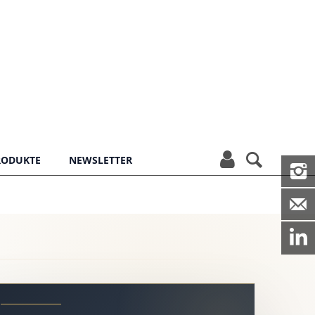


PRODUKTE
NEWSLETTER

