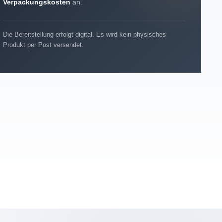
Verpackungskosten
an.
Die Bereitstellung erfolgt digital. Es wird kein physisches
Produkt per Post versendet.