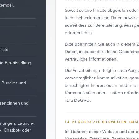
tempel,
Soweit solche Inhalte abgerufen ode
technisch erforderliche Daten sowie 
soweit dies zur Bereitstellung, Auss
erforderlich ist.
Bitte übermitteln Sie auch in dies
bsite
Daten, insbesondere keine Gesundhe
vertrauliche Informationen.
e Bereitstellung
Die Verarbeitung erfolgt je nach Aus
vorvertraglicher Kommunikation, gemä
, Bundles und
berechtigten Interesses an moderner, 
Kommunikation oder – sofern erforderl
lit. a DSGVO.
sent:innen und
14. KI-GESTÜTZTE BILDWELTEN, BUS
stungen, Launch-,
, Chatbot- oder
Im Rahmen dieser Website und der a
Konzeption, Erstellung, Bearbeitung o