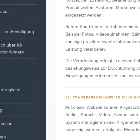
Produktwelten, Avataren, Markenwelten
s zur
eingesetzt werden.
Sofern Kund:innen im Rahmen eines P
lten Einwilligung
Beispiel Fotos, Videoaufnahmen, St
sonstige projektrelevante Informatio
uch über KI-
Leistung verarbeitet.
oder Avatare
Die Verarbeitung erfolgt in diesem Fa
beziehungsweise zur Durchführung v
Einwilligungen erforderlich sind, wer
ertragliche
15. TRANSPARENZHINWEISE ZU KI-SY
Auf dieser Website können KI-gestüt
g
Audio-, Sprach-, Video-, Avatar- oder
System interagieren oder KI-generiert
eressen
angezeigt werden, erfolgt die Einord
hten