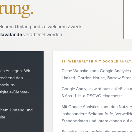
rung.
n welchem Umfang und zu welchem Zweck
avatar.de
verarbeitet werden.
11. WEBANALYSE MIT GOOGLE ANALY
es Anliegen. Wir
Diese Website kann Google Analytics
prechend den
Limited, Gordon House, Barrow Street,
nschutz-
Google Analytics wird ausschließlich 
itale-Dienste-
6 Abs. 1 lit. a DSGVO eingesetzt.
Mit Google Analytics kann das Nutzer
elchem Umfang und
insbesondere Seitenaufrufe, Verweil
ite
Standortdaten und Interaktionen auf 
Soweit aktiviert, erfolgt die Verarbei