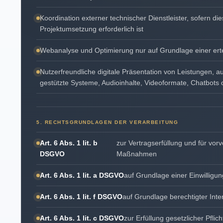
Koordination externer technischer Dienstleister, sofern die
Projektumsetzung erforderlich ist
Webanalyse und Optimierung nur auf Grundlage einer ertei
Nutzerfreundliche digitale Präsentation von Leistungen, a
gestützte Systeme, Audioinhalte, Videoformate, Chatbots 
5. RECHTSGRUNDLAGEN DER VERARBEITUNG
Art. 6 Abs. 1 lit. b
zur Vertragserfüllung und für vorv
DSGVO
Maßnahmen
Art. 6 Abs. 1 lit. a DSGVO
auf Grundlage einer Einwilligun
Art. 6 Abs. 1 lit. f DSGVO
auf Grundlage berechtigter Int
Art. 6 Abs. 1 lit. c DSGVO
zur Erfüllung gesetzlicher Pflic