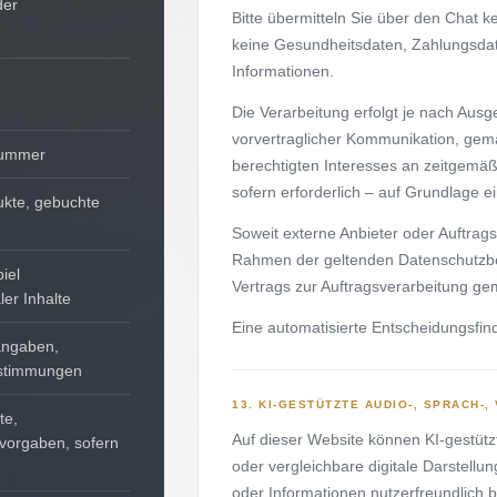
der
Bitte übermitteln Sie über den Chat
keine Gesundheitsdaten, Zahlungsdat
Informationen.
Die Verarbeitung erfolgt je nach Aus
vorvertraglicher Kommunikation, gemä
nnummer
berechtigten Interesses an zeitgemäß
sofern erforderlich – auf Grundlage e
ukte, gebuchte
Soweit externe Anbieter oder Auftrags
Rahmen der geltenden Datenschutzbes
iel
Vertrags zur Auftragsverarbeitung g
ler Inhalte
Eine automatisierte Entscheidungsfind
tangaben,
bstimmungen
13. KI-GESTÜTZTE AUDIO-, SPRACH-,
te,
Auf dieser Website können KI-gestütz
nvorgaben, sofern
oder vergleichbare digitale Darstell
oder Informationen nutzerfreundlich be