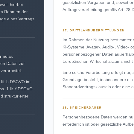
gesetzlichen Vorgaben und, soweit erf
weit hierbei
Auftragsverarbeitung gemäß Art. 28
 im Rahmen der
age eines Vertrags
17. DRITTLANDÜBERMITTLUNGEN
Im Rahmen der Nutzung bestimmter ex
KI-Systeme, Avatar-, Audio-, Video- 
personenbezogener Daten außerhalb
rmular,
Europäischen Wirtschaftsraums nich
ten Daten zur
verarbeitet.
Eine solche Verarbeitung erfolgt nur, 
Grundlage besteht, insbesondere ein
1 lit. b DSGVO im
Standardvertragsklauseln oder eine au
. 1 lit. f DSGVO
d strukturierter
18. SPEICHERDAUER
Personenbezogene Daten werden nur s
erforderlich ist oder gesetzliche Auf