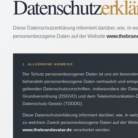
Datenschutz
erklä
Diese Datenschutzerklärung informiert darüber, wie, i
personenbezogene Daten auf der Website
www.thebrand
1. ALLGEMEINE HINWEISE
Der Schutz personenbezogener Daten ist uns ein besonder
behandeln personenbezogene Daten vertraulich und ents
geltenden Datenschutzvorschriften, insbesondere der Date
Grundverordnung (DSGVO) und dem Telekommunikation-Dig
Datenschutz-Gesetz (TDDDG).
Diese Datenschutzerklärung informiert darüber, wie, in w
zu welchem Zweck personenbezogene Daten auf der Webs
www.thebrandavatar.de
verarbeitet werden.