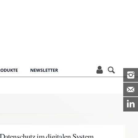


PRODUKTE
NEWSLETTER


Datenschutz im digitalen System.