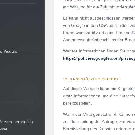
mit Wirkung für die Zukunft widerruf
Es kann nicht ausgeschlossen werde
von Google in den USA übermittelt w
Framework zertifiziert sein. Für zert
Angemessenheitsbeschluss der Euro
Weitere Informationen finden Sie unte
s Visuals
https://policies.google.com/privac
12. KI-GESTÜTZTER CHATBOT
Auf dieser Website kann ein KI-gestü
erste Informationen und eine nutzerf
bereitzustellen.
Wenn der Chat genutzt wird, können d
zur Bearbeitung der Anfrage, zur Ver
Person persönlich
Bereitstellung des Dienstes erforderlic
esse,