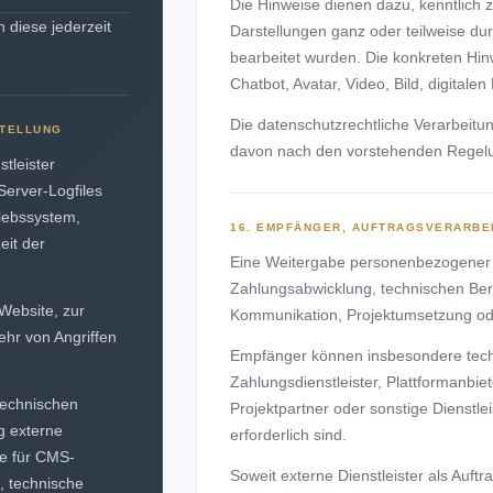
Die Hinweise dienen dazu, kenntlich
n diese jederzeit
Darstellungen ganz oder teilweise durc
bearbeitet wurden. Die konkreten Hin
Chatbot, Avatar, Video, Bild, digitale
Die datenschutzrechtliche Verarbeit
STELLUNG
davon nach den vorstehenden Regelu
tleister
Server-Logfiles
iebssystem,
16. EMPFÄNGER, AUFTRAGSVERARBE
eit der
Eine Weitergabe personenbezogener Da
Zahlungsabwicklung, technischen Bereit
 Website, zur
Kommunikation, Projektumsetzung oder
ehr von Angriffen
Empfänger können insbesondere techni
Zahlungsdienstleister, Plattformanbie
technischen
Projektpartner oder sonstige Dienstlei
g externe
erforderlich sind.
re für CMS-
Soweit externe Dienstleister als Auft
, technische