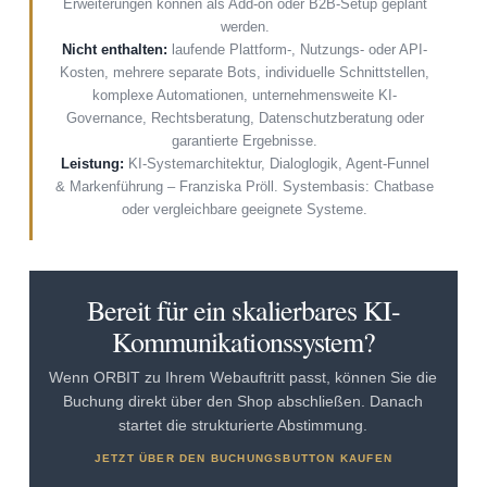
Erweiterungen können als Add-on oder B2B-Setup geplant
werden.
Nicht enthalten:
laufende Plattform-, Nutzungs- oder API-
Kosten, mehrere separate Bots, individuelle Schnittstellen,
komplexe Automationen, unternehmensweite KI-
Governance, Rechtsberatung, Datenschutzberatung oder
garantierte Ergebnisse.
Leistung:
KI-Systemarchitektur, Dialoglogik, Agent-Funnel
& Markenführung – Franziska Pröll. Systembasis: Chatbase
oder vergleichbare geeignete Systeme.
Bereit für ein skalierbares KI-
Kommunikationssystem?
Wenn ORBIT zu Ihrem Webauftritt passt, können Sie die
Buchung direkt über den Shop abschließen. Danach
startet die strukturierte Abstimmung.
JETZT ÜBER DEN BUCHUNGSBUTTON KAUFEN