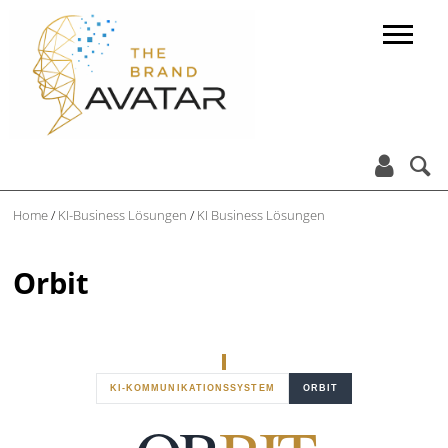


Home
/
KI-Business Lösungen
/
KI Business Lösungen
Orbit
KI-KOMMUNIKATIONSSYSTEM
ORBIT