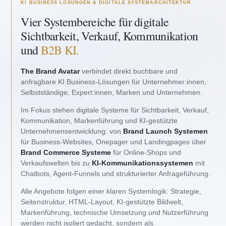
KI BUSINESS LÖSUNGEN & DIGITALE SYSTEMARCHITEKTUR
Vier Systembereiche für digitale
Sichtbarkeit, Verkauf, Kommunikation
und
B2B KI.
The Brand Avatar
verbindet direkt buchbare und
anfragbare KI Business-Lösungen für Unternehmer:innen,
Selbstständige, Expert:innen, Marken und Unternehmen.
Im Fokus stehen digitale Systeme für Sichtbarkeit, Verkauf,
Kommunikation, Markenführung und KI-gestützte
Unternehmensentwicklung: von
Brand Launch Systemen
für Business-Websites, Onepager und Landingpages über
Brand Commerce Systeme
für Online-Shops und
Verkaufswelten bis zu
KI-Kommunikationssystemen
mit
Chatbots, Agent-Funnels und strukturierter Anfrageführung.
Alle Angebote folgen einer klaren Systemlogik: Strategie,
Seitenstruktur, HTML-Layout, KI-gestützte Bildwelt,
Markenführung, technische Umsetzung und Nutzerführung
werden nicht isoliert gedacht, sondern als