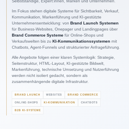
Selbstständige, Expert:innen, Marken und Unternehmen.
Im Fokus stehen digitale Systeme für Sichtbarkeit, Verkauf,
Kommunikation, Markenführung und KI-gestützte
Unternehmensentwicklung: von
Brand Launch Systemen
für Business-Websites, Onepager und Landingpages über
Brand Commerce Systeme
für Online-Shops und
Verkaufswelten bis zu
KI-Kommunikationssystemen
mit
Chatbots, Agent-Funnels und strukturierter Anfrageführung.
Alle Angebote folgen einer klaren Systemlogik: Strategie,
Seitenstruktur, HTML-Layout, KI-gestützte Bildwelt,
Markenführung, technische Umsetzung und Nutzerführung
werden nicht isoliert gedacht, sondern als
zusammenhängende digitale Infrastruktur.
BRAND LAUNCH
WEBSITES
BRAND COMMERCE
ONLINE-SHOPS
KI-KOMMUNIKATION
CHATBOTS
B2B KI-SYSTEME