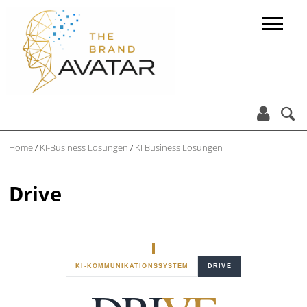


Home
/
KI-Business Lösungen
/
KI Business Lösungen
Drive
KI-KOMMUNIKATIONSSYSTEM
DRIVE