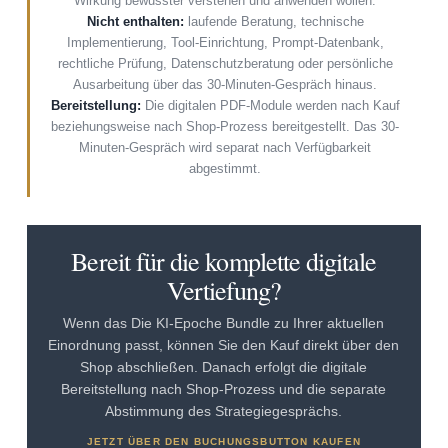
Wirkung bewusster verstehen und anwenden wollen.
Nicht enthalten:
laufende Beratung, technische
Implementierung, Tool-Einrichtung, Prompt-Datenbank,
rechtliche Prüfung, Datenschutzberatung oder persönliche
Ausarbeitung über das 30-Minuten-Gespräch hinaus.
Bereitstellung:
Die digitalen PDF-Module werden nach Kauf
beziehungsweise nach Shop-Prozess bereitgestellt. Das 30-
Minuten-Gespräch wird separat nach Verfügbarkeit
abgestimmt.
Bereit für die komplette digitale
Vertiefung?
Wenn das Die KI-Epoche Bundle zu Ihrer aktuellen
Einordnung passt, können Sie den Kauf direkt über den
Shop abschließen. Danach erfolgt die digitale
Bereitstellung nach Shop-Prozess und die separate
Abstimmung des Strategiegesprächs.
JETZT ÜBER DEN BUCHUNGSBUTTON KAUFEN