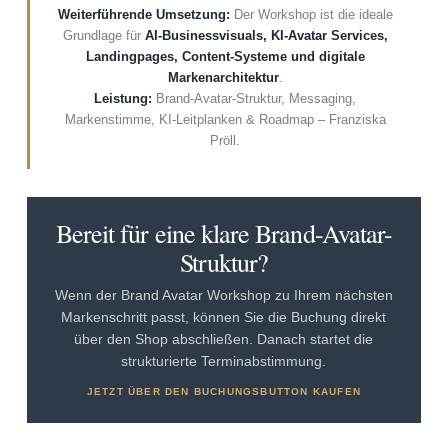
Weiterführende Umsetzung:
Der Workshop ist die ideale
Grundlage für
AI-Businessvisuals, KI-Avatar Services,
Landingpages, Content-Systeme und digitale
Markenarchitektur
.
Leistung:
Brand-Avatar-Struktur, Messaging,
Markenstimme, KI-Leitplanken & Roadmap – Franziska
Pröll.
Bereit für eine klare Brand-Avatar-
Struktur?
Wenn der Brand Avatar Workshop zu Ihrem nächsten
Markenschritt passt, können Sie die Buchung direkt
über den Shop abschließen. Danach startet die
strukturierte Terminabstimmung.
JETZT ÜBER DEN BUCHUNGSBUTTON KAUFEN