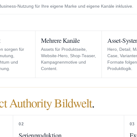
Business-Nutzung für Ihre eigene Marke und eigene Kanäle inklusive.
t
Mehrere Kanäle
Asset-Syst
en sorgen für
Assets für Produktseite,
Hero, Detail, M
mutung,
Website-Hero, Shop-Teaser,
Case, Variante
chtum und
Kampagnenmotive und
Formate folgen
nung.
Content.
Produktlogik.
ct Authority Bildwelt
.
02
03
Serienproduktion
Ex