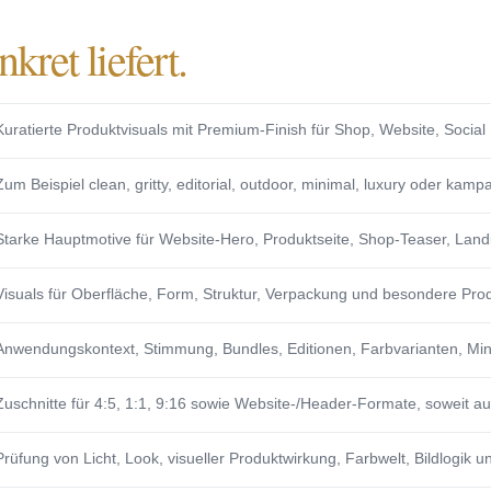
nkret liefert.
Kuratierte Produktvisuals mit Premium-Finish für Shop, Website, Soci
Zum Beispiel clean, gritty, editorial, outdoor, minimal, luxury oder kamp
Starke Hauptmotive für Website-Hero, Produktseite, Shop-Teaser, La
Visuals für Oberfläche, Form, Struktur, Verpackung und besondere Prod
Anwendungskontext, Stimmung, Bundles, Editionen, Farbvarianten, Mi
Zuschnitte für 4:5, 1:1, 9:16 sowie Website-/Header-Formate, soweit au
Prüfung von Licht, Look, visueller Produktwirkung, Farbwelt, Bildlogik