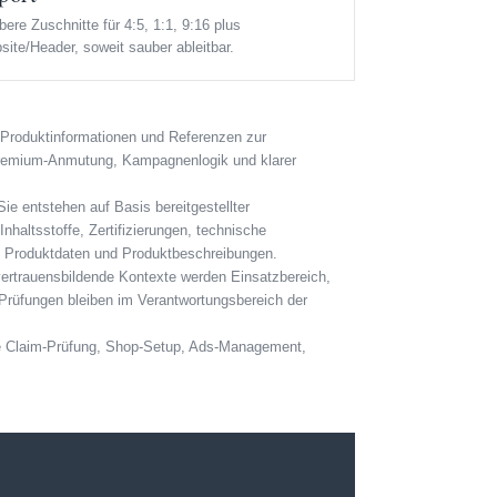
ere Zuschnitte für 4:5, 1:1, 9:16 plus
ite/Header, soweit sauber ableitbar.
 Produktinformationen und Referenzen zur
 Premium-Anmutung, Kampagnenlogik und klarer
ie entstehen auf Basis bereitgestellter
nhaltsstoffe, Zertifizierungen, technische
en Produktdaten und Produktbeschreibungen.
rtrauensbildende Kontexte werden Einsatzbereich,
rüfungen bleiben im Verantwortungsbereich der
che Claim-Prüfung, Shop-Setup, Ads-Management,