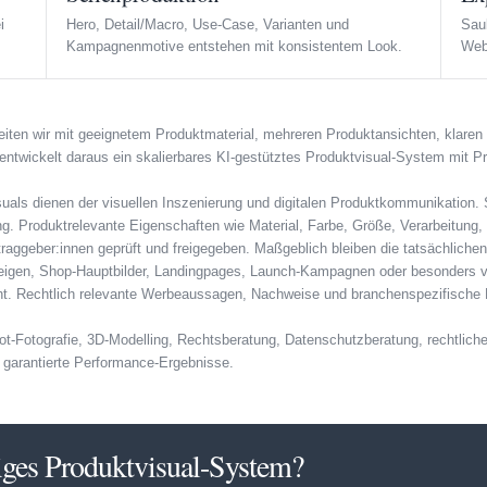
i
Hero, Detail/Macro, Use-Case, Varianten und
Saub
Kampagnenmotive entstehen mit konsistentem Look.
Webs
eiten wir mit geeignetem Produktmaterial, mehreren Produktansichten, klaren
entwickelt daraus ein skalierbares KI-gestütztes Produktvisual-System mit
uals dienen der visuellen Inszenierung und digitalen Produktkommunikation. S
g. Produktrelevante Eigenschaften wie Material, Farbe, Größe, Verarbeitung, I
raggeber:innen geprüft und freigegeben. Maßgeblich bleiben die tatsächlich
igen, Shop-Hauptbilder, Landingpages, Launch-Kampagnen oder besonders ve
t. Rechtlich relevante Werbeaussagen, Nachweise und branchenspezifische P
hot-Fotografie, 3D-Modelling, Rechtsberatung, Datenschutzberatung, rechtli
garantierte Performance-Ergebnisse.
iges Produktvisual-System?