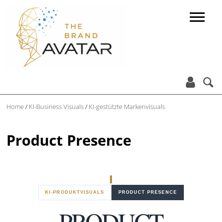


Home
/
KI-Business Visuals
/
KI-gestützte Markenvisuals
Product Presence
KI-PRODUKTVISUALS
PRODUCT PRESENCE
PRODUCT