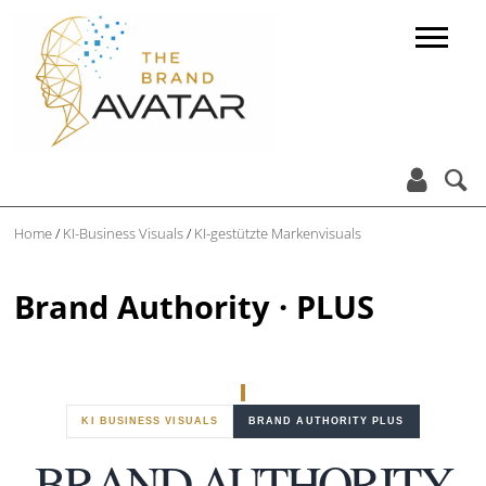


Home
/
KI-Business Visuals
/
KI-gestützte Markenvisuals
Brand Authority · PLUS
KI BUSINESS VISUALS
BRAND AUTHORITY PLUS
BRAND AUTHORITY