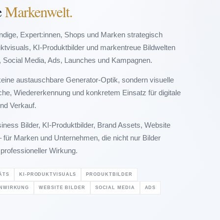
e
Markenwelt.
ändige, Expert:innen, Shops und Marken strategisch
uktvisuals, KI-Produktbilder und markentreue Bildwelten
e, Social Media, Ads, Launches und Kampagnen.
 keine austauschbare Generator-Optik, sondern visuelle
ache, Wiedererkennung und konkretem Einsatz für digitale
und Verkauf.
iness Bilder, KI-Produktbilder, Brand Assets, Website
 – für Marken und Unternehmen, die nicht nur Bilder
 professioneller Wirkung.
ÄTS
KI-PRODUKTVISUALS
PRODUKTBILDER
NWIRKUNG
WEBSITE BILDER
SOCIAL MEDIA
ADS