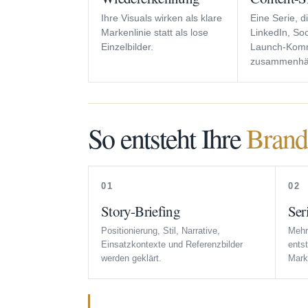
Ihre Visuals wirken als klare
Eine Serie, d
Markenlinie statt als lose
LinkedIn, So
Einzelbilder.
Launch-Komm
zusammenhäl
So entsteht Ihre
Brand
01
02
Story-Briefing
Ser
Positionierung, Stil, Narrative,
Mehr
Einsatzkontexte und Referenzbilder
ents
werden geklärt.
Marke