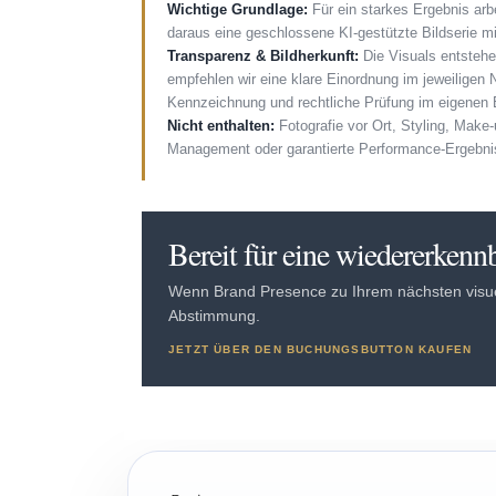
Wichtige Grundlage:
Für ein starkes Ergebnis arb
daraus eine geschlossene KI-gestützte Bildserie
Transparenz & Bildherkunft:
Die Visuals entstehen
empfehlen wir eine klare Einordnung im jeweiligen 
Kennzeichnung und rechtliche Prüfung im eigenen B
Nicht enthalten:
Fotografie vor Ort, Styling, Mak
Management oder garantierte Performance-Ergebni
Bereit für eine wiedererkenn
Wenn Brand Presence zu Ihrem nächsten visuell
Abstimmung.
JETZT ÜBER DEN BUCHUNGSBUTTON KAUFEN