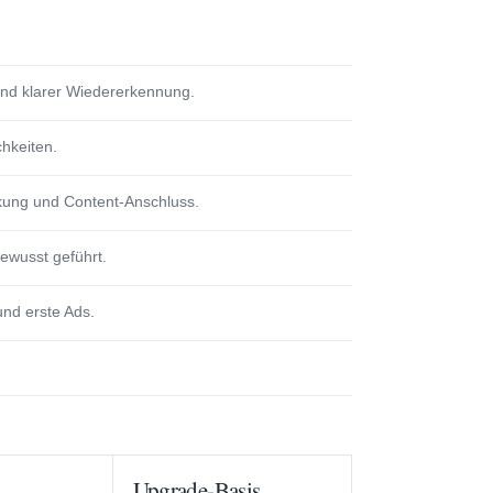
 und klarer Wiedererkennung.
chkeiten.
rkung und Content-Anschluss.
ewusst geführt.
und erste Ads.
Upgrade-Basis