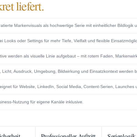
ret liefert.
atierte Markenvisuals als hochwertige Serie mit einheitlicher Bildlogik
i Looks oder Settings für mehr Tiefe, Vielfalt und flexible Einsatzmögli
ive werden als visuelle Linie aufgebaut – mit rotem Faden, Markenwi
l, Licht, Ausdruck, Umgebung, Bildwirkung und Einsatzkontext werden b
ignet für Website, LinkedIn, Social Media, Content-Serien, Launches 
iness-Nutzung für eigene Kanäle inklusive.
cherheit
Professioneller Auftritt
Serienlogik