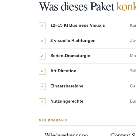
Was dieses Paket
konk
12–15 KI Business Visuals
Kur
✓
2 visuelle Richtungen
Zwe
✓
Serien-Dramaturgie
Mot
✓
Art Direction
Sti
✓
Einsatzbereiche
Gee
✓
Nutzungsrechte
Bus
✓
DAS ERGEBNIS
Wiedererkennung
Content-Si