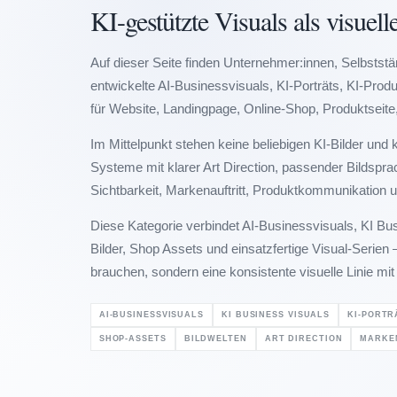
KI-gestützte Visuals als visuell
Auf dieser Seite finden Unternehmer:innen, Selbstst
entwickelte AI-Businessvisuals, KI-Porträts, KI-Prod
für Website, Landingpage, Online-Shop, Produktseit
Im Mittelpunkt stehen keine beliebigen KI-Bilder und
Systeme mit klarer Art Direction, passender Bildspr
Sichtbarkeit, Markenauftritt, Produktkommunikation 
Diese Kategorie verbindet AI-Businessvisuals, KI Bus
Bilder, Shop Assets und einsatzfertige Visual-Serien
brauchen, sondern eine konsistente visuelle Linie mit
AI-BUSINESSVISUALS
KI BUSINESS VISUALS
KI-PORTR
SHOP-ASSETS
BILDWELTEN
ART DIRECTION
MARKE