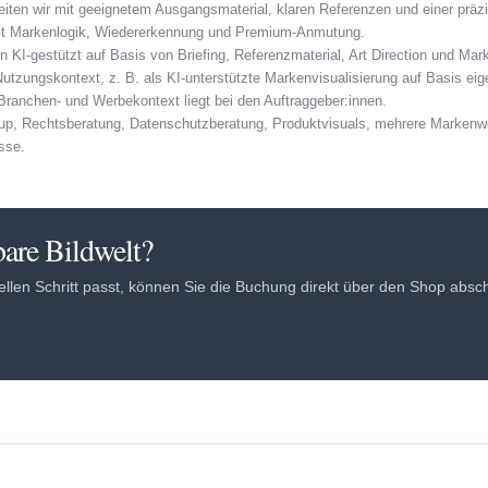
eiten wir mit geeignetem Ausgangsmaterial, klaren Referenzen und einer präz
 mit Markenlogik, Wiedererkennung und Premium-Anmutung.
 KI-gestützt auf Basis von Briefing, Referenzmaterial, Art Direction und Mar
Nutzungskontext, z. B. als KI-unterstützte Markenvisualisierung auf Basis ei
ranchen- und Werbekontext liegt bei den Auftraggeber:innen.
e-up, Rechtsberatung, Datenschutzberatung, Produktvisuals, mehrere Markenw
sse.
bare Bildwelt?
en Schritt passt, können Sie die Buchung direkt über den Shop abschli