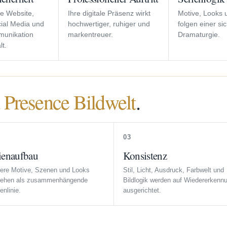
ie Website,
Ihre digitale Präsenz wirkt
Motive, Looks
cial Media und
hochwertiger, ruhiger und
folgen einer si
unikation
markentreuer.
Dramaturgie.
t.
 Presence Bildwelt
.
03
ienaufbau
Konsistenz
ere Motive, Szenen und Looks
Stil, Licht, Ausdruck, Farbwelt und
tehen als zusammenhängende
Bildlogik werden auf Wiedererkenn
nlinie.
ausgerichtet.