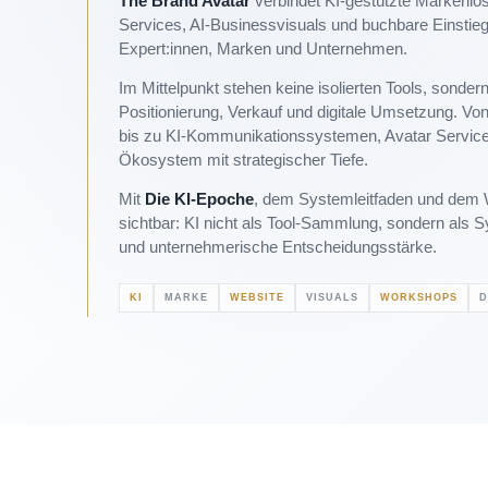
The Brand Avatar
verbindet KI-gestützte Markenlös
Services, AI-Businessvisuals und buchbare Einstie
Expert:innen, Marken und Unternehmen.
Im Mittelpunkt stehen keine isolierten Tools, sonde
Positionierung, Verkauf und digitale Umsetzung. V
bis zu KI-Kommunikationssystemen, Avatar Services
Ökosystem mit strategischer Tiefe.
Mit
Die KI-Epoche
, dem Systemleitfaden und dem 
sichtbar: KI nicht als Tool-Sammlung, sondern als 
und unternehmerische Entscheidungsstärke.
KI
MARKE
WEBSITE
VISUALS
WORKSHOPS
D